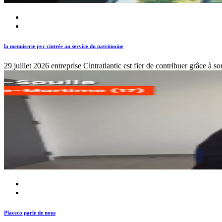
la menuiserie pvc cintrée au service du patrimoine
29 juillet 2026
entreprise Cintratlantic est fier de contribuer grâce à 
Placeco parle de nous