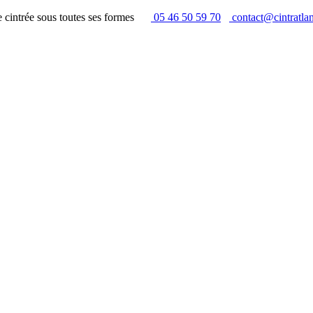
rie cintrée sous toutes ses formes
05 46 50 59 70
contact@cintratlant