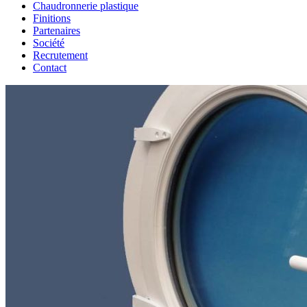
Chaudronnerie plastique
Finitions
Partenaires
Société
Recrutement
Contact